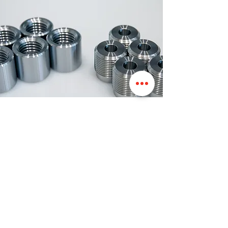
Výkresové díly
Zakázková výroba výkresových
dílů
Výroba výkresových dílů
Dle požadavků zákazníka
Dle technologických možností
Vypracování CAD modelů