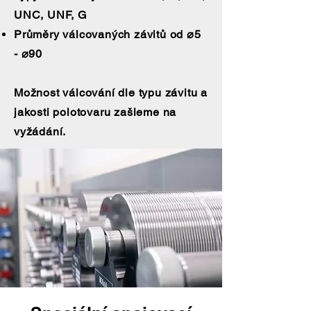
UNC, UNF, G
Průměry válcovaných závitů od ⌀5
- ⌀90
Možnost válcování dle typu závitu a
jakosti polotovaru zašleme na
vyžádání.